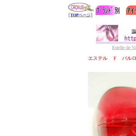
［
］
TOP
ページ
Estelle de V
エステル ド バル