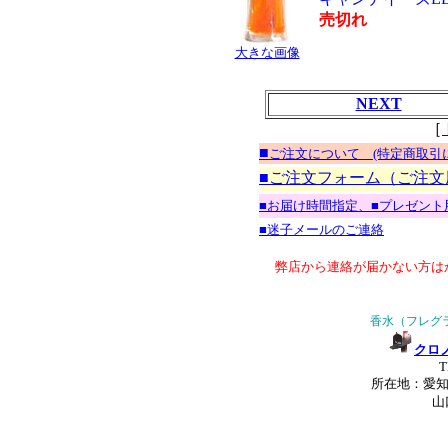
売切れ
大きな画像
NEXT
［
■
ご注文について (特定商取引
■ご注文フォーム（ご注文
■お届け時間指定、■プレゼント
■迷子メールのご連絡
弊店から連絡が届かない方は
香水（フレグ
クロ
T
所在地：愛知
山