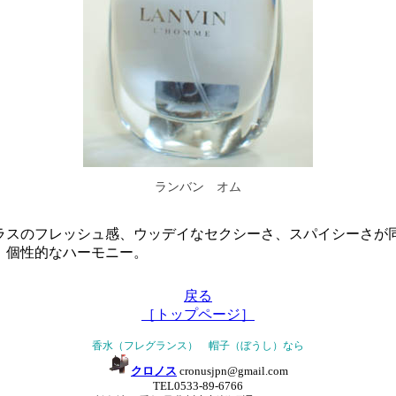
ランバン オム
ラスのフレッシュ感、ウッデイなセクシーさ、スパイシーさが
、個性的なハーモニー。
戻る
［トップページ］
香水（フレグランス） 帽子（ぼうし）なら
クロノス
cronusjpn@gmail.com
TEL0533-89-6766