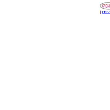
［
TOP