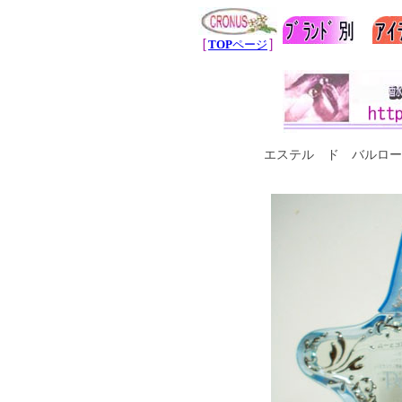
［
］
TOP
ページ
エステル ド バルロー