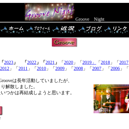
Groove Night
「
2023
」 「
2022
」「
2021
」
「
2020
」「
2019」
「
2018
」「
2017
2012
」「
2011
」「
2010
」「
2009
」「
2008
」「
2007
」「
2006
」「
5 Grooveは長年活動していましたが、
より解散しました。
たいつかは再結成しようと思います。